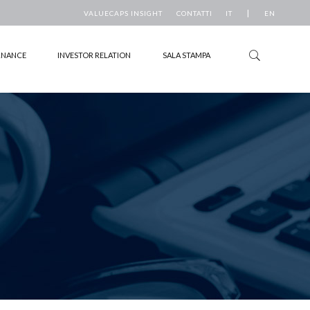
|
VALUECAPS INSIGHT
CONTATTI
IT
EN
RNANCE
INVESTOR RELATION
SALA STAMPA